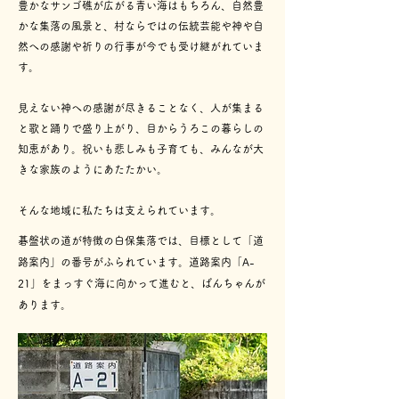
豊かなサンゴ礁が広がる青い海はもちろん、自然豊
かな集落の風景と、村ならではの伝統芸能や神や自
然への感謝や祈りの行事が今でも受け継がれていま
す。
見えない神への感謝が尽きることなく、人が集まる
と歌と踊りで盛り上がり、目からうろこの暮らしの
知恵があり。祝いも悲しみも子育ても、みんなが大
きな家族のようにあたたかい。
​そんな地域に私たちは支えられています。
碁盤状の道が特徴の白保集落では、目標として「道
路案内」の番号がふられています。道路案内「A-
21」をまっすぐ海に向かって進むと、ばんちゃんが
あります。